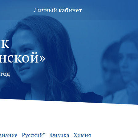
Личный кабинет
 к
нской»
год
знание
Русский*
Физика
Химия