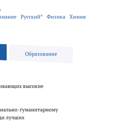
.
знание
Русский*
Физика
Химия
Образование
чивающих высокие
оциально-гуманитарному
ди лучших