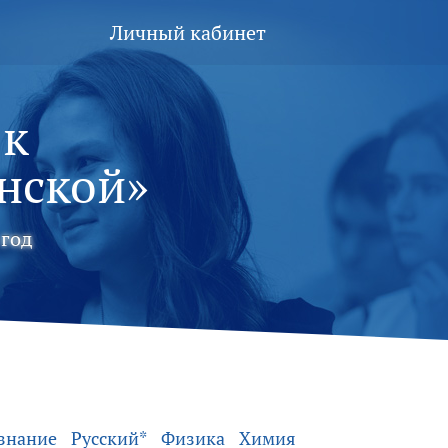
Личный кабинет
 к
нской»
год
знание
Русский*
Физика
Химия