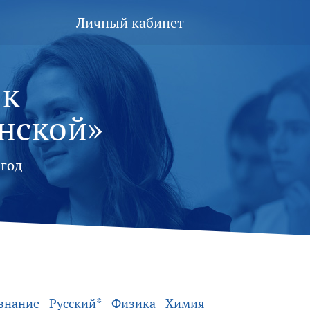
Личный кабинет
 к
нской»
год
знание
Русский*
Физика
Химия