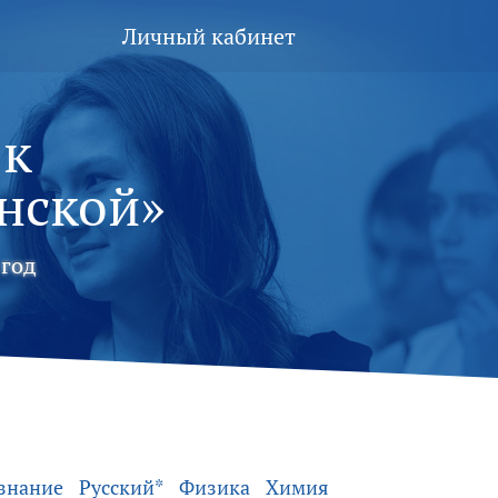
Личный кабинет
 к
нской»
год
знание
Русский*
Физика
Химия