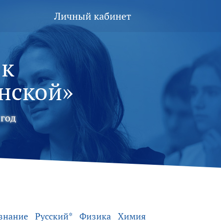
Личный кабинет
 к
нской»
год
знание
Русский*
Физика
Химия